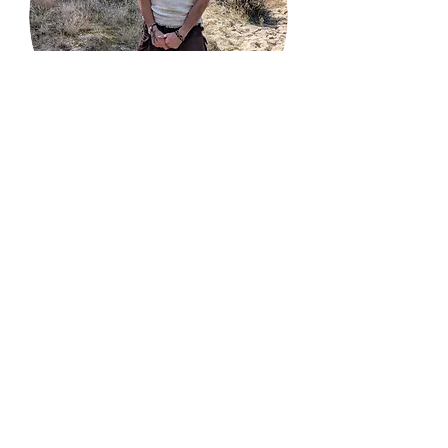
Pascal:
Levensgenieter
Door alle jaren heen heb ik leren
navigeren tussen de donkere
moerassen en verwarmende
zonnestralen. Dit heeft mij veerkracht
geleerd, en mijn eigen authenticiteit
doen onderzoeken. Als spaceholder
en ceremonieel begeleider voel ik mij